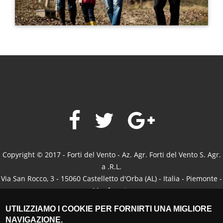
Copyright © 2017 - Forti del Vento - Az. Agr. Forti del Vento S. Agr.
a .R.L.
Via San Rocco, 3 - 15060 Castelletto d'Orba (AL) - Italia - Piemonte -
Monferrato
Mobile: +39.3346646850 (Tomaso) +39.345135946 (Marco) -
UTILIZZIAMO I COOKIE PER FORNIRTI UNA MIGLIORE
+39.3925131902 (Manuela) -
info@fortidelvento.com
- P.IVA e CF.
NAVIGAZIONE.